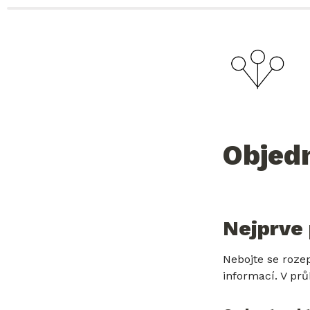
Objed
Nejprve 
Nebojte se roze
informací. V pr