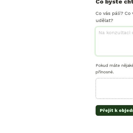
Co byste cht
Co vás pálí? Co
udělat?
Pokud máte nějaké 
přínosné.
Přejít k obje