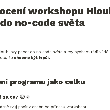
ocení workshopu Hlou
 do no-code světa
ubkový ponor do no-code světa a my bychom rádi věděli, jak
oto, že 
chceme být lepší.
ní programu jako celku
é za to? 🙂
*
árně tvůj pocit z osobního přínosu workshopu.