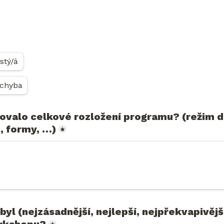
stý/á
 chyba
ovalo celkové rozložení programu? (režim dn
, formy, …)
*
yl (nejzásadnější, nejlepší, nejpřekvapivější, 
rkshopu?