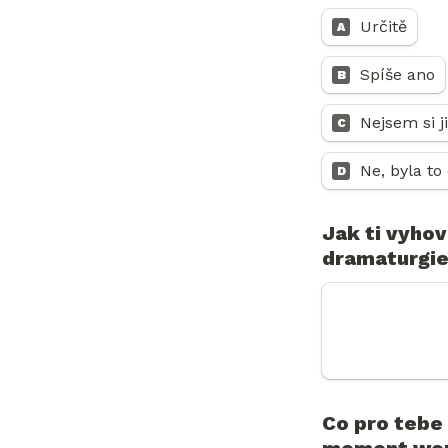
Určitě
A
Spíše ano
B
Nejsem si ji
C
Ne, byla to
D
Jak ti vyhov
dramaturgie
Co pro tebe b
moment wo